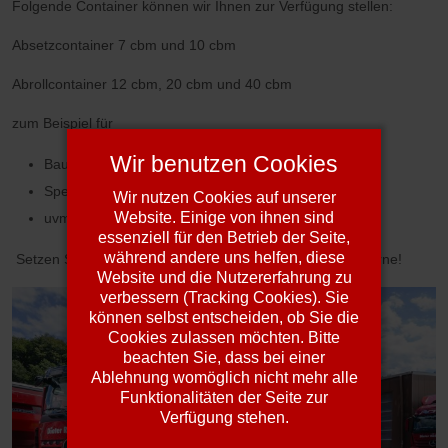
Folgende Container können wir Ihnen zur Verfügung stellen:
Absetzcontainer 7 cbm und 10 cbm
Abrollcontainer 12 cbm, 20 cbm und 40 cbm
zum Beispiel für
Wir benutzen Cookies
Bauschutt
Sperrmüll
Wir nutzen Cookies auf unserer
Website. Einige von ihnen sind
uvm.
essenziell für den Betrieb der Seite,
während andere uns helfen, diese
Setzen Sie sich mit uns in Verbindung, wir beraten Sie gerne!
Website und die Nutzererfahrung zu
verbessern (Tracking Cookies). Sie
können selbst entscheiden, ob Sie die
Cookies zulassen möchten. Bitte
beachten Sie, dass bei einer
Ablehnung womöglich nicht mehr alle
Funktionalitäten der Seite zur
Verfügung stehen.